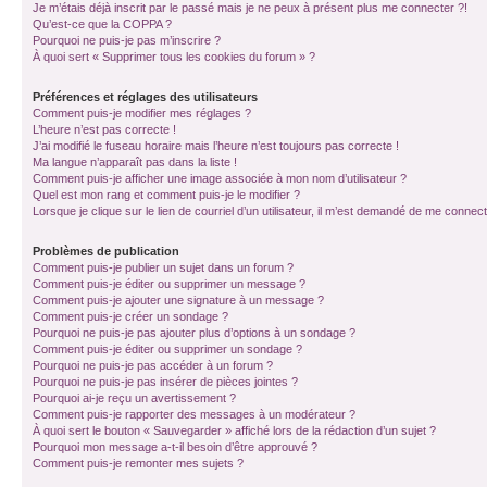
Je m’étais déjà inscrit par le passé mais je ne peux à présent plus me connecter ?!
Qu’est-ce que la COPPA ?
Pourquoi ne puis-je pas m’inscrire ?
À quoi sert « Supprimer tous les cookies du forum » ?
Préférences et réglages des utilisateurs
Comment puis-je modifier mes réglages ?
L’heure n’est pas correcte !
J’ai modifié le fuseau horaire mais l’heure n’est toujours pas correcte !
Ma langue n’apparaît pas dans la liste !
Comment puis-je afficher une image associée à mon nom d’utilisateur ?
Quel est mon rang et comment puis-je le modifier ?
Lorsque je clique sur le lien de courriel d’un utilisateur, il m’est demandé de me connec
Problèmes de publication
Comment puis-je publier un sujet dans un forum ?
Comment puis-je éditer ou supprimer un message ?
Comment puis-je ajouter une signature à un message ?
Comment puis-je créer un sondage ?
Pourquoi ne puis-je pas ajouter plus d’options à un sondage ?
Comment puis-je éditer ou supprimer un sondage ?
Pourquoi ne puis-je pas accéder à un forum ?
Pourquoi ne puis-je pas insérer de pièces jointes ?
Pourquoi ai-je reçu un avertissement ?
Comment puis-je rapporter des messages à un modérateur ?
À quoi sert le bouton « Sauvegarder » affiché lors de la rédaction d’un sujet ?
Pourquoi mon message a-t-il besoin d’être approuvé ?
Comment puis-je remonter mes sujets ?