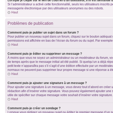
Lorsque je clique sur le lien de courriel d’un utilisateur, il m’est demandé
Si l’administrateur a activé cette fonctionnalité, seuls les utilisateurs inscr
messagerie électronique par des utilisateurs anonymes ou des robots.
Haut
Problèmes de publication
Comment puis-je publier un sujet dans un forum ?
Pour publier un nouveau sujet dans un forum, cliquez sur le bouton adéquat si
permissions est affichée en bas de l’écran du forum ou du sujet. Par exempl
Haut
Comment puis-je éditer ou supprimer un message ?
À moins que vous ne soyez un administrateur ou un modérateur du forum, vo
de temps après que le message initial ait été publié. Si quelqu’un a déjà ré
petit texte n’apparaîtra pas s’il s’agit d’une édition effectuée par un modérateu
normaux ne peuvent pas supprimer leur propre message si une réponse a ét
Haut
Comment puis-je ajouter une signature à un message ?
Pour ajouter une signature à un message, vous devez tout d’abord en créer un
rédaction afin d’insérer votre signature. Vous pouvez également ajouter une s
utile de spécifier sur chaque message votre souhait d’insérer votre signature.
Haut
Comment puis-je créer un sondage ?
Lorsque vous rédigez un nouveau sujet ou éditez le premier message d’un sujet