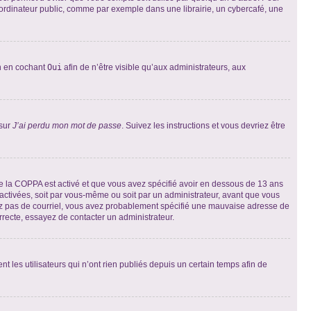
ordinateur public, comme par exemple dans une librairie, un cybercafé, une
on en cochant
Oui
afin de n’être visible qu’aux administrateurs, aux
 sur
J’ai perdu mon mot de passe
. Suivez les instructions et vous devriez être
t de la COPPA est activé et que vous avez spécifié avoir en dessous de 13 ans
 activées, soit par vous-même ou soit par un administrateur, avant que vous
ecevez pas de courriel, vous avez probablement spécifié une mauvaise adresse de
correcte, essayez de contacter un administrateur.
les utilisateurs qui n’ont rien publiés depuis un certain temps afin de