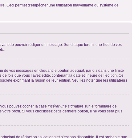
mulaire. Ceci permet d’empêcher une utilisation malveillante du système de
t avant de pouvoir rédiger un message. Sur chaque forum, une liste de vos
tc.
n de vos messages en cliquant le bouton adéquat, parfois dans une limite
 fois que vous l’avez édité, contenant la date et l’heure de l’édition. Ce
discrète exprimant la raison de leur édition. Veuillez noter que les utilisateurs
e, vous pouvez cocher la case
Insérer une signature
sur le formulaire de
tre profil. Si vous choisissez cette dernière option, il ne vous sera plus
ncipal de rédaction ; si cet onglet n’est pas disponible, il est probable que