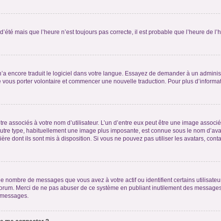
 d’été mais que l’heure n’est toujours pas correcte, il est probable que l’heure de l’
 n’a encore traduit le logiciel dans votre langue. Essayez de demander à un administr
e vous porter volontaire et commencer une nouvelle traduction. Pour plus d’informatio
re associés à votre nom d’utilisateur. L’un d’entre eux peut être une image associé
’autre type, habituellement une image plus imposante, est connue sous le nom d’ava
ère dont ils sont mis à disposition. Si vous ne pouvez pas utiliser les avatars, cont
le nombre de messages que vous avez à votre actif ou identifient certains utilisat
u forum. Merci de ne pas abuser de ce système en publiant inutilement des messages
e messages.