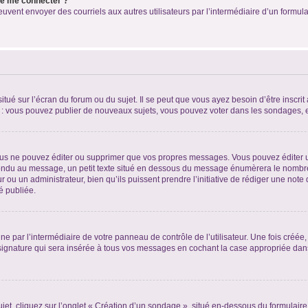
 de me connecter ?
its peuvent envoyer des courriels aux autres utilisateurs par l’intermédiaire d’un for
tué sur l’écran du forum ou du sujet. Il se peut que vous ayez besoin d’être inscri
e : vous pouvez publier de nouveaux sujets, vous pouvez voter dans les sondages, e
us ne pouvez éditer ou supprimer que vos propres messages. Vous pouvez éditer u
pondu au message, un petit texte situé en dessous du message énumèrera le nombre de
r ou un administrateur, bien qu’ils puissent prendre l’initiative de rédiger une note 
é publiée.
e par l’intermédiaire de votre panneau de contrôle de l’utilisateur. Une fois créé
ignature qui sera insérée à tous vos messages en cochant la case appropriée dans vo
, cliquez sur l’onglet « Création d’un sondage », situé en-dessous du formulaire pri