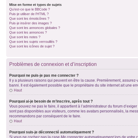
Mise en forme et types de sujets
Qu’est-ce que le BBCode ?
Puis-je utiliser de l’HTML ?
Que sont les émoticônes ?
Puis-je insérer des images ?
Que sont les annonces globales ?
Que sont les annonces ?
Que sont les notes ?
Que sont les sujets verrouillés ?
Que sont les icônes de sujet ?
Problèmes de connexion et d’inscription
Pourquoi ne puis-je pas me connecter ?
Il y a plusieurs raisons qui peuvent en être la cause. Premièrement, assurez-vo
banni. Il est également possible que le propriétaire du site internet ait une err
Haut
Pourquoi ai-je besoin de m’inscrire, après tout ?
Vous pouvez ne pas le faire, il appartient à l’administrateur du forum d’exig
sont pas disponibles aux visiteurs, comme les avatars personnalisés, la messag
recommandons par conséquent de le faire.
Haut
Pourquoi suis-je déconnecté automatiquement ?
Si vous ne cochez pas la case
Me connecter automatiquement
lors de votre 