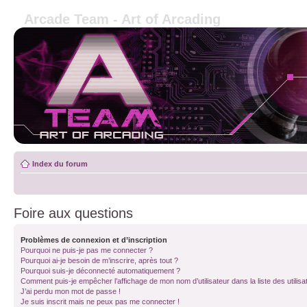
Arcade Team - Art of Arcading
Index du forum
Foire aux questions
Problèmes de connexion et d’inscription
Pourquoi ne puis-je pas me connecter ?
Pourquoi ai-je besoin de m’inscrire, après tout ?
Pourquoi suis-je déconnecté automatiquement ?
Comment puis-je empêcher l’affichage de mon nom d’utilisateur dans la liste des utilisa
J’ai perdu mon mot de passe !
Je suis inscrit mais ne peux pas me connecter !