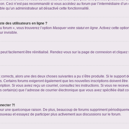
xion. Ceci n’est pas recommandé si vous accédez au forum par l’intermédiaire d’un 
able qu’un administrateur ait désactivé cette fonctionnalité.
te des utilisateurs en ligne ?
u forum », vous trouverez l’option
Masquer votre statut en ligne
. Activez cette opti
r invisible.
peut facilement être réinitialisé. Rendez-vous sur la page de connexion et cliquez
nt corrects, alors une des deux choses suivantes a pu s’être produite. Si le suppor
es. Certains forums exigeront également que les nouvelles inscriptions doivent être
nscription. Si vous aviez reçu un courriel, consultez les instructions. Si vous ne r
êtes certain(e) que l’adresse de courrier électronique que vous avez spécifiée était 
nnecter ?!
pour une quelconque raison. De plus, beaucoup de forums suppriment périodiquement 
à nouveau et essayez de participer plus activement aux discussions sur le forum.