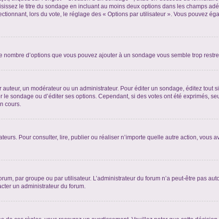
sissez le titre du sondage en incluant au moins deux options dans les champs adé
ctionnant, lors du vote, le réglage des « Options par utilisateur ». Vous pouvez éga
i le nombre d’options que vous pouvez ajouter à un sondage vous semble trop restre
auteur, un modérateur ou un administrateur. Pour éditer un sondage, éditez tout s
er le sondage ou d’éditer ses options. Cependant, si des votes ont été exprimés, seu
n cours.
isateurs. Pour consulter, lire, publier ou réaliser n’importe quelle autre action, v
um, par groupe ou par utilisateur. L’administrateur du forum n’a peut-être pas auto
acter un administrateur du forum.