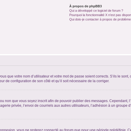
À propos de phpBB3
Qui a développé ce logiciel de forum ?
Pourquoi la fonctionnalité X n’est pas dispon
Qui dois-je contacter à propos de problèmes
us que votre nom d’utilisateur et votre mot de passe soient corrects. S’ils le sont,
eur de configuration de son côté et qu’il soit nécessaire de la corriger.
er ou non que vous soyez inscrit afin de pouvoir publier des messages. Cependant, 
erie privée, l’envoi de courriels aux autres utilisateurs, l’adhésion à un groupe d’
connexion, vous ne resterez connecté au forum que pour une période prédéfinie. Cec