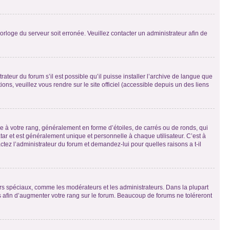
horloge du serveur soit erronée. Veuillez contacter un administrateur afin de
ateur du forum s’il est possible qu’il puisse installer l’archive de langue que
ns, veuillez vous rendre sur le site officiel (accessible depuis un des liens
e à votre rang, généralement en forme d’étoiles, de carrés ou de ronds, qui
tar et est généralement unique et personnelle à chaque utilisateur. C’est à
actez l’administrateur du forum et demandez-lui pour quelles raisons a t-il
eurs spéciaux, comme les modérateurs et les administrateurs. Dans la plupart
 afin d’augmenter votre rang sur le forum. Beaucoup de forums ne toléreront