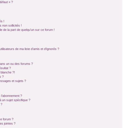
défaut » ?
s !
non sollicités !
ble de la part de quelqu’un sur ce forum !
ilisateurs de ma liste d’amis et d’ignorés ?
dans un ou des forums ?
sultat ?
 blanche ?!
s ?
ssages et sujets ?
et l’abonnement ?
 un sujet spécifique ?
 ?
ce forum ?
s jointes ?