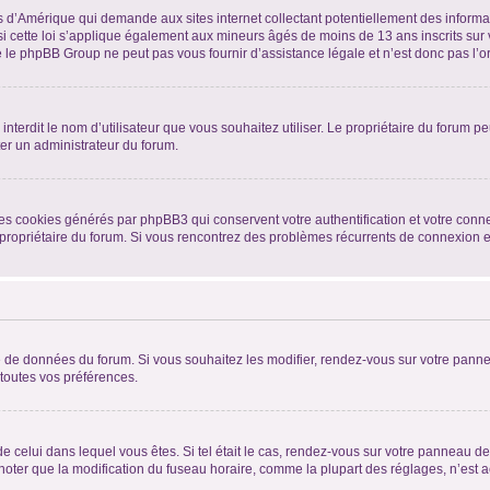
is d’Amérique qui demande aux sites internet collectant potentiellement des infor
 cette loi s’applique également aux mineurs âgés de moins de 13 ans inscrits sur v
 le phpBB Group ne peut pas vous fournir d’assistance légale et n’est donc pas l’or
ou interdit le nom d’utilisateur que vous souhaitez utiliser. Le propriétaire du forum
ter un administrateur du forum.
les cookies générés par phpBB3 qui conservent votre authentification et votre conn
r le propriétaire du forum. Si vous rencontrez des problèmes récurrents de connexio
se de données du forum. Si vous souhaitez les modifier, rendez-vous sur votre pannea
toutes vos préférences.
 de celui dans lequel vous êtes. Si tel était le cas, rendez-vous sur votre panneau de 
er que la modification du fuseau horaire, comme la plupart des réglages, n’est acces