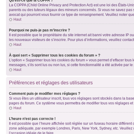
Qu’est-ce que la COPPA ?
La COPPA (Child Online Privacy and Protection Act) est une loi des États-Un
parents ou des tuteurs légaux des mineurs concernés. Si vous ne savez pas si
avocat qui pourront vous fournir ce type de renseignement. Veuillez noter que
Haut
Pourquoi ne puis-je pas m’inscrire ?
Il est possible que le propriétaire du site internet ait banni votre adresse IP 
les nouveaux visiteurs de s’inscrire. Pour plus d’informations, veuillez contac
Haut
À quoi sert « Supprimer tous les cookies du forum » ?
L’option « Supprimer tous les cookies du forum » vous permet d’effacer tous 
messages, s’ils sont lus ou non lus, si cette fonctionnalité a été activée pa
Haut
Préférences et réglages des utilisateurs
Comment puis-je modifier mes réglages ?
Si vous êtes un utilisateur inscrit, tous vos réglages sont stockés dans la ba
pages du forum. Ce système vous permettra de modifier tous vos réglages et 
Haut
L’heure n’est pas correcte !
Il est possible que l’heure affichée soit réglée sur un fuseau horaire différent
zone adéquate, par exemple Londres, Paris, New York, Sydney, etc. Veuillez not
l’occasion idéale de le faire.