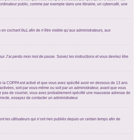
ordinateur public, comme par exemple dans une librairie, un cybercafé, une
on en cochant
Oui
afin de n’être visible qu’aux administrateurs, aux
 sur
J’ai perdu mon mot de passe
. Suivez les instructions et vous devriez être
t de la COPPA est activé et que vous avez spécifié avoir en dessous de 13 ans
 activées, soit par vous-même ou soit par un administrateur, avant que vous
ecevez pas de courriel, vous avez probablement spécifié une mauvaise adresse de
correcte, essayez de contacter un administrateur.
les utilisateurs qui n’ont rien publiés depuis un certain temps afin de