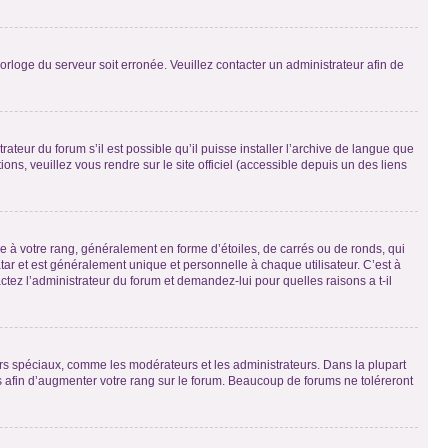
horloge du serveur soit erronée. Veuillez contacter un administrateur afin de
ateur du forum s’il est possible qu’il puisse installer l’archive de langue que
ns, veuillez vous rendre sur le site officiel (accessible depuis un des liens
e à votre rang, généralement en forme d’étoiles, de carrés ou de ronds, qui
tar et est généralement unique et personnelle à chaque utilisateur. C’est à
actez l’administrateur du forum et demandez-lui pour quelles raisons a t-il
eurs spéciaux, comme les modérateurs et les administrateurs. Dans la plupart
 afin d’augmenter votre rang sur le forum. Beaucoup de forums ne toléreront