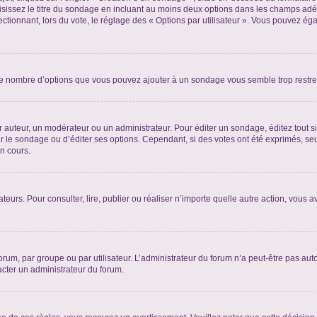
sissez le titre du sondage en incluant au moins deux options dans les champs adé
ctionnant, lors du vote, le réglage des « Options par utilisateur ». Vous pouvez éga
i le nombre d’options que vous pouvez ajouter à un sondage vous semble trop restre
auteur, un modérateur ou un administrateur. Pour éditer un sondage, éditez tout s
er le sondage ou d’éditer ses options. Cependant, si des votes ont été exprimés, seu
n cours.
isateurs. Pour consulter, lire, publier ou réaliser n’importe quelle autre action, v
um, par groupe ou par utilisateur. L’administrateur du forum n’a peut-être pas auto
acter un administrateur du forum.