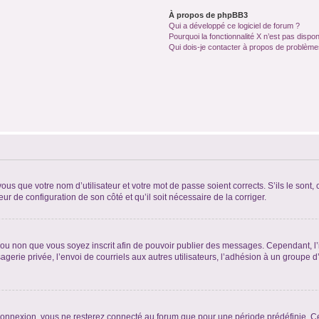
À propos de phpBB3
Qui a développé ce logiciel de forum ?
Pourquoi la fonctionnalité X n’est pas dispon
Qui dois-je contacter à propos de problèmes
us que votre nom d’utilisateur et votre mot de passe soient corrects. S’ils le sont,
eur de configuration de son côté et qu’il soit nécessaire de la corriger.
er ou non que vous soyez inscrit afin de pouvoir publier des messages. Cependant, 
erie privée, l’envoi de courriels aux autres utilisateurs, l’adhésion à un groupe d’
connexion, vous ne resterez connecté au forum que pour une période prédéfinie. Cec