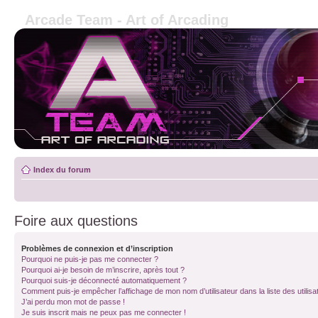
Arcade Team - Art of Arcading
Index du forum
Foire aux questions
Problèmes de connexion et d’inscription
Pourquoi ne puis-je pas me connecter ?
Pourquoi ai-je besoin de m’inscrire, après tout ?
Pourquoi suis-je déconnecté automatiquement ?
Comment puis-je empêcher l’affichage de mon nom d’utilisateur dans la liste des utilisa
J’ai perdu mon mot de passe !
Je suis inscrit mais ne peux pas me connecter !