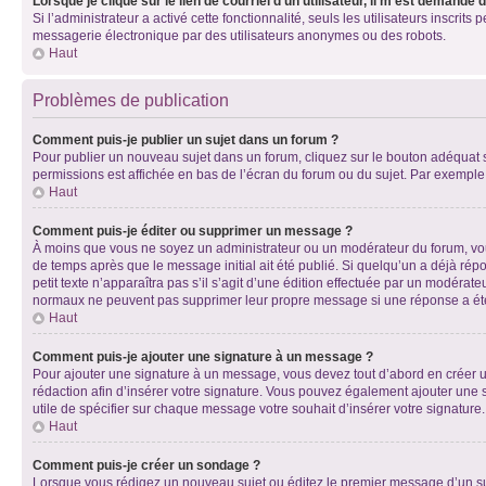
Lorsque je clique sur le lien de courriel d’un utilisateur, il m’est demandé
Si l’administrateur a activé cette fonctionnalité, seuls les utilisateurs inscr
messagerie électronique par des utilisateurs anonymes ou des robots.
Haut
Problèmes de publication
Comment puis-je publier un sujet dans un forum ?
Pour publier un nouveau sujet dans un forum, cliquez sur le bouton adéquat si
permissions est affichée en bas de l’écran du forum ou du sujet. Par exempl
Haut
Comment puis-je éditer ou supprimer un message ?
À moins que vous ne soyez un administrateur ou un modérateur du forum, vo
de temps après que le message initial ait été publié. Si quelqu’un a déjà ré
petit texte n’apparaîtra pas s’il s’agit d’une édition effectuée par un modérateu
normaux ne peuvent pas supprimer leur propre message si une réponse a ét
Haut
Comment puis-je ajouter une signature à un message ?
Pour ajouter une signature à un message, vous devez tout d’abord en créer un
rédaction afin d’insérer votre signature. Vous pouvez également ajouter une s
utile de spécifier sur chaque message votre souhait d’insérer votre signature.
Haut
Comment puis-je créer un sondage ?
Lorsque vous rédigez un nouveau sujet ou éditez le premier message d’un sujet