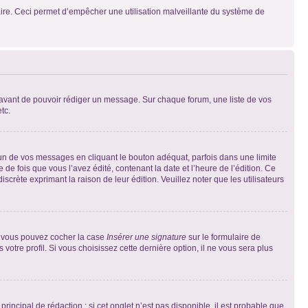
mulaire. Ceci permet d’empêcher une utilisation malveillante du système de
t avant de pouvoir rédiger un message. Sur chaque forum, une liste de vos
tc.
n de vos messages en cliquant le bouton adéquat, parfois dans une limite
 fois que vous l’avez édité, contenant la date et l’heure de l’édition. Ce
discrète exprimant la raison de leur édition. Veuillez noter que les utilisateurs
e, vous pouvez cocher la case
Insérer une signature
sur le formulaire de
tre profil. Si vous choisissez cette dernière option, il ne vous sera plus
ncipal de rédaction ; si cet onglet n’est pas disponible, il est probable que