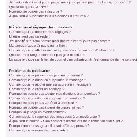
Je m’étais déjà inscrit par le passé mais je ne peux à présent plus me connecter ?!
Qu’est-ce que la COPPA ?
Pourquoi ne puis-je pas m’inscrire ?
À quoi sert « Supprimer tous les cookies du forum » ?
Préférences et réglages des utilisateurs
Comment puis-je modifier mes réglages ?
L’heure n’est pas correcte !
J’ai modifié le fuseau horaire mais l’heure n’est toujours pas correcte !
Ma langue n’apparaît pas dans la liste !
Comment puis-je afficher une image associée à mon nom d’utilisateur ?
Quel est mon rang et comment puis-je le modifier ?
Lorsque je clique sur le lien de courriel d’un utilisateur, il m’est demandé de me connec
Problèmes de publication
Comment puis-je publier un sujet dans un forum ?
Comment puis-je éditer ou supprimer un message ?
Comment puis-je ajouter une signature à un message ?
Comment puis-je créer un sondage ?
Pourquoi ne puis-je pas ajouter plus d’options à un sondage ?
Comment puis-je éditer ou supprimer un sondage ?
Pourquoi ne puis-je pas accéder à un forum ?
Pourquoi ne puis-je pas insérer de pièces jointes ?
Pourquoi ai-je reçu un avertissement ?
Comment puis-je rapporter des messages à un modérateur ?
À quoi sert le bouton « Sauvegarder » affiché lors de la rédaction d’un sujet ?
Pourquoi mon message a-t-il besoin d’être approuvé ?
Comment puis-je remonter mes sujets ?