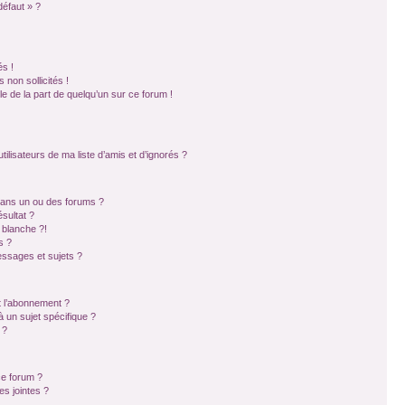
défaut » ?
s !
non sollicités !
ble de la part de quelqu’un sur ce forum !
ilisateurs de ma liste d’amis et d’ignorés ?
dans un ou des forums ?
sultat ?
 blanche ?!
s ?
ssages et sujets ?
et l’abonnement ?
 un sujet spécifique ?
 ?
ce forum ?
s jointes ?