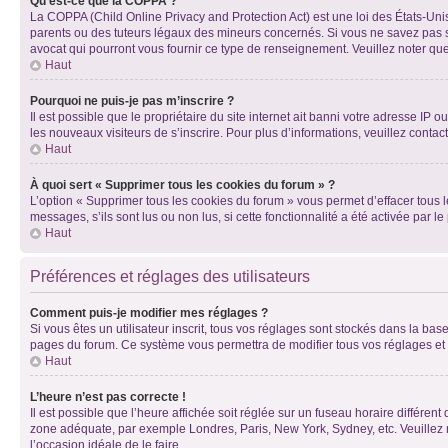
Qu’est-ce que la COPPA ?
La COPPA (Child Online Privacy and Protection Act) est une loi des États-Un
parents ou des tuteurs légaux des mineurs concernés. Si vous ne savez pas si
avocat qui pourront vous fournir ce type de renseignement. Veuillez noter que
Haut
Pourquoi ne puis-je pas m’inscrire ?
Il est possible que le propriétaire du site internet ait banni votre adresse IP 
les nouveaux visiteurs de s’inscrire. Pour plus d’informations, veuillez contac
Haut
À quoi sert « Supprimer tous les cookies du forum » ?
L’option « Supprimer tous les cookies du forum » vous permet d’effacer tous 
messages, s’ils sont lus ou non lus, si cette fonctionnalité a été activée pa
Haut
Préférences et réglages des utilisateurs
Comment puis-je modifier mes réglages ?
Si vous êtes un utilisateur inscrit, tous vos réglages sont stockés dans la ba
pages du forum. Ce système vous permettra de modifier tous vos réglages et 
Haut
L’heure n’est pas correcte !
Il est possible que l’heure affichée soit réglée sur un fuseau horaire différent
zone adéquate, par exemple Londres, Paris, New York, Sydney, etc. Veuillez not
l’occasion idéale de le faire.