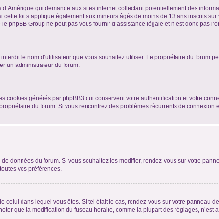
is d’Amérique qui demande aux sites internet collectant potentiellement des infor
 cette loi s’applique également aux mineurs âgés de moins de 13 ans inscrits sur v
 le phpBB Group ne peut pas vous fournir d’assistance légale et n’est donc pas l’or
ou interdit le nom d’utilisateur que vous souhaitez utiliser. Le propriétaire du forum
ter un administrateur du forum.
les cookies générés par phpBB3 qui conservent votre authentification et votre conn
r le propriétaire du forum. Si vous rencontrez des problèmes récurrents de connexio
se de données du forum. Si vous souhaitez les modifier, rendez-vous sur votre pannea
toutes vos préférences.
 de celui dans lequel vous êtes. Si tel était le cas, rendez-vous sur votre panneau de 
er que la modification du fuseau horaire, comme la plupart des réglages, n’est acces