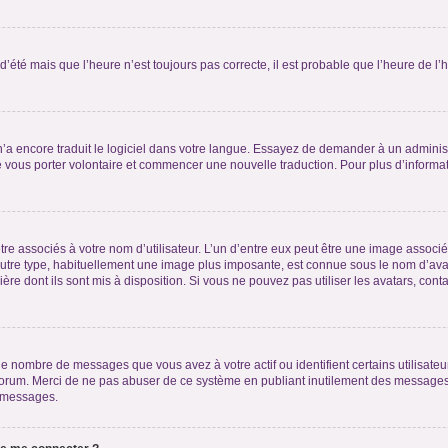
 d’été mais que l’heure n’est toujours pas correcte, il est probable que l’heure de l’
 n’a encore traduit le logiciel dans votre langue. Essayez de demander à un administr
e vous porter volontaire et commencer une nouvelle traduction. Pour plus d’informatio
re associés à votre nom d’utilisateur. L’un d’entre eux peut être une image associé
’autre type, habituellement une image plus imposante, est connue sous le nom d’ava
ère dont ils sont mis à disposition. Si vous ne pouvez pas utiliser les avatars, cont
le nombre de messages que vous avez à votre actif ou identifient certains utilisat
u forum. Merci de ne pas abuser de ce système en publiant inutilement des messages
e messages.