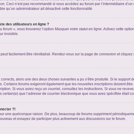
xion. Ceci n’est pas recommandé si vous accédez au forum par l’intermédiaire d’un 
able qu’un administrateur ait désactivé cette fonctionnalité.
te des utilisateurs en ligne ?
u forum », vous trouverez l’option
Masquer votre statut en ligne
. Activez cette opti
r invisible.
peut facilement être réinitialisé. Rendez-vous sur la page de connexion et cliquez
nt corrects, alors une des deux choses suivantes a pu s’être produite. Si le suppor
es. Certains forums exigeront également que les nouvelles inscriptions doivent être
nscription. Si vous aviez reçu un courriel, consultez les instructions. Si vous ne r
êtes certain(e) que l’adresse de courrier électronique que vous avez spécifiée était 
nnecter ?!
pour une quelconque raison. De plus, beaucoup de forums suppriment périodiquement 
à nouveau et essayez de participer plus activement aux discussions sur le forum.