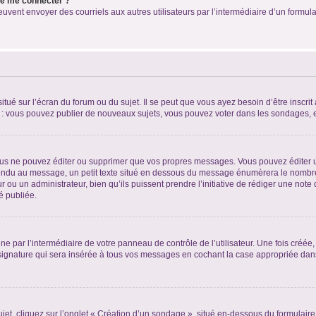
 de me connecter ?
its peuvent envoyer des courriels aux autres utilisateurs par l’intermédiaire d’un for
tué sur l’écran du forum ou du sujet. Il se peut que vous ayez besoin d’être inscri
e : vous pouvez publier de nouveaux sujets, vous pouvez voter dans les sondages, e
us ne pouvez éditer ou supprimer que vos propres messages. Vous pouvez éditer u
pondu au message, un petit texte situé en dessous du message énumèrera le nombre de
r ou un administrateur, bien qu’ils puissent prendre l’initiative de rédiger une note 
é publiée.
e par l’intermédiaire de votre panneau de contrôle de l’utilisateur. Une fois créé
ignature qui sera insérée à tous vos messages en cochant la case appropriée dans vo
, cliquez sur l’onglet « Création d’un sondage », situé en-dessous du formulaire pri