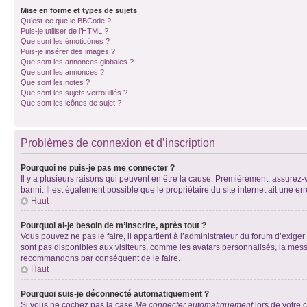
Mise en forme et types de sujets
Qu’est-ce que le BBCode ?
Puis-je utiliser de l’HTML ?
Que sont les émoticônes ?
Puis-je insérer des images ?
Que sont les annonces globales ?
Que sont les annonces ?
Que sont les notes ?
Que sont les sujets verrouillés ?
Que sont les icônes de sujet ?
Problèmes de connexion et d’inscription
Pourquoi ne puis-je pas me connecter ?
Il y a plusieurs raisons qui peuvent en être la cause. Premièrement, assurez-vo
banni. Il est également possible que le propriétaire du site internet ait une err
Haut
Pourquoi ai-je besoin de m’inscrire, après tout ?
Vous pouvez ne pas le faire, il appartient à l’administrateur du forum d’exig
sont pas disponibles aux visiteurs, comme les avatars personnalisés, la messag
recommandons par conséquent de le faire.
Haut
Pourquoi suis-je déconnecté automatiquement ?
Si vous ne cochez pas la case
Me connecter automatiquement
lors de votre 