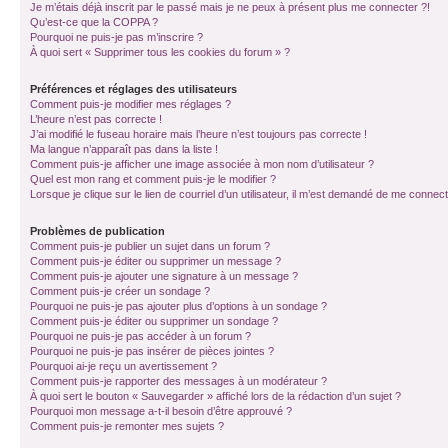
Je m’étais déjà inscrit par le passé mais je ne peux à présent plus me connecter ?!
Qu’est-ce que la COPPA ?
Pourquoi ne puis-je pas m’inscrire ?
À quoi sert « Supprimer tous les cookies du forum » ?
Préférences et réglages des utilisateurs
Comment puis-je modifier mes réglages ?
L’heure n’est pas correcte !
J’ai modifié le fuseau horaire mais l’heure n’est toujours pas correcte !
Ma langue n’apparaît pas dans la liste !
Comment puis-je afficher une image associée à mon nom d’utilisateur ?
Quel est mon rang et comment puis-je le modifier ?
Lorsque je clique sur le lien de courriel d’un utilisateur, il m’est demandé de me connec
Problèmes de publication
Comment puis-je publier un sujet dans un forum ?
Comment puis-je éditer ou supprimer un message ?
Comment puis-je ajouter une signature à un message ?
Comment puis-je créer un sondage ?
Pourquoi ne puis-je pas ajouter plus d’options à un sondage ?
Comment puis-je éditer ou supprimer un sondage ?
Pourquoi ne puis-je pas accéder à un forum ?
Pourquoi ne puis-je pas insérer de pièces jointes ?
Pourquoi ai-je reçu un avertissement ?
Comment puis-je rapporter des messages à un modérateur ?
À quoi sert le bouton « Sauvegarder » affiché lors de la rédaction d’un sujet ?
Pourquoi mon message a-t-il besoin d’être approuvé ?
Comment puis-je remonter mes sujets ?