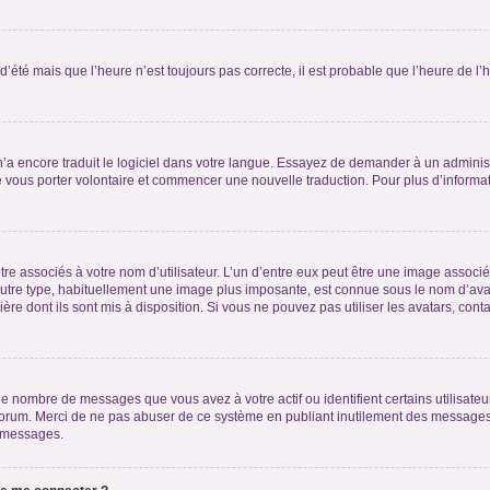
 d’été mais que l’heure n’est toujours pas correcte, il est probable que l’heure de l’
 n’a encore traduit le logiciel dans votre langue. Essayez de demander à un administr
e vous porter volontaire et commencer une nouvelle traduction. Pour plus d’informatio
re associés à votre nom d’utilisateur. L’un d’entre eux peut être une image associé
’autre type, habituellement une image plus imposante, est connue sous le nom d’ava
ère dont ils sont mis à disposition. Si vous ne pouvez pas utiliser les avatars, cont
le nombre de messages que vous avez à votre actif ou identifient certains utilisat
u forum. Merci de ne pas abuser de ce système en publiant inutilement des messages
e messages.