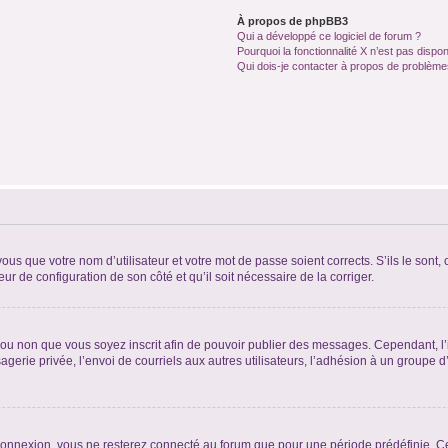
À propos de phpBB3
Qui a développé ce logiciel de forum ?
Pourquoi la fonctionnalité X n’est pas dispon
Qui dois-je contacter à propos de problèmes
us que votre nom d’utilisateur et votre mot de passe soient corrects. S’ils le sont,
eur de configuration de son côté et qu’il soit nécessaire de la corriger.
er ou non que vous soyez inscrit afin de pouvoir publier des messages. Cependant, 
erie privée, l’envoi de courriels aux autres utilisateurs, l’adhésion à un groupe d’
connexion, vous ne resterez connecté au forum que pour une période prédéfinie. Cec