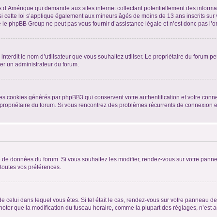
is d’Amérique qui demande aux sites internet collectant potentiellement des infor
 cette loi s’applique également aux mineurs âgés de moins de 13 ans inscrits sur v
 le phpBB Group ne peut pas vous fournir d’assistance légale et n’est donc pas l’or
ou interdit le nom d’utilisateur que vous souhaitez utiliser. Le propriétaire du forum
ter un administrateur du forum.
les cookies générés par phpBB3 qui conservent votre authentification et votre conn
r le propriétaire du forum. Si vous rencontrez des problèmes récurrents de connexio
se de données du forum. Si vous souhaitez les modifier, rendez-vous sur votre pannea
toutes vos préférences.
 de celui dans lequel vous êtes. Si tel était le cas, rendez-vous sur votre panneau de 
er que la modification du fuseau horaire, comme la plupart des réglages, n’est acces