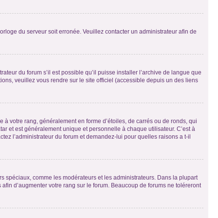
horloge du serveur soit erronée. Veuillez contacter un administrateur afin de
ateur du forum s’il est possible qu’il puisse installer l’archive de langue que
ns, veuillez vous rendre sur le site officiel (accessible depuis un des liens
e à votre rang, généralement en forme d’étoiles, de carrés ou de ronds, qui
tar et est généralement unique et personnelle à chaque utilisateur. C’est à
actez l’administrateur du forum et demandez-lui pour quelles raisons a t-il
eurs spéciaux, comme les modérateurs et les administrateurs. Dans la plupart
 afin d’augmenter votre rang sur le forum. Beaucoup de forums ne toléreront