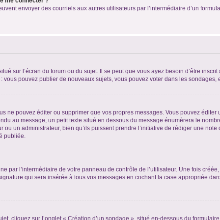
 de me connecter ?
its peuvent envoyer des courriels aux autres utilisateurs par l’intermédiaire d’un for
tué sur l’écran du forum ou du sujet. Il se peut que vous ayez besoin d’être inscri
e : vous pouvez publier de nouveaux sujets, vous pouvez voter dans les sondages, e
us ne pouvez éditer ou supprimer que vos propres messages. Vous pouvez éditer u
pondu au message, un petit texte situé en dessous du message énumèrera le nombre de
r ou un administrateur, bien qu’ils puissent prendre l’initiative de rédiger une note 
é publiée.
e par l’intermédiaire de votre panneau de contrôle de l’utilisateur. Une fois créé
ignature qui sera insérée à tous vos messages en cochant la case appropriée dans vo
, cliquez sur l’onglet « Création d’un sondage », situé en-dessous du formulaire pri