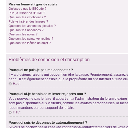
Mise en forme et types de sujets
Qu’est-ce que le BBCode ?
Puis-je utiliser de l’HTML ?
Que sont les émoticônes ?
Puis-je insérer des images ?
Que sont les annonces globales ?
Que sont les annonces ?
Que sont les notes ?
Que sont les sujets verrouillés ?
Que sont les icônes de sujet ?
Problèmes de connexion et d’inscription
Pourquoi ne puis-je pas me connecter ?
Il y a plusieurs raisons qui peuvent en être la cause. Premièrement, assurez-vo
banni. Il est également possible que le propriétaire du site internet ait une err
Haut
Pourquoi ai-je besoin de m’inscrire, après tout ?
Vous pouvez ne pas le faire, il appartient à l’administrateur du forum d’exig
sont pas disponibles aux visiteurs, comme les avatars personnalisés, la messag
recommandons par conséquent de le faire.
Haut
Pourquoi suis-je déconnecté automatiquement ?
Si vous ne cochez pas la case
Me connecter automatiquement
lors de votre 