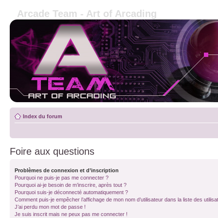
Arcade Team - Art of Arcading
Index du forum
Foire aux questions
Problèmes de connexion et d’inscription
Pourquoi ne puis-je pas me connecter ?
Pourquoi ai-je besoin de m’inscrire, après tout ?
Pourquoi suis-je déconnecté automatiquement ?
Comment puis-je empêcher l’affichage de mon nom d’utilisateur dans la liste des utilisa
J’ai perdu mon mot de passe !
Je suis inscrit mais ne peux pas me connecter !