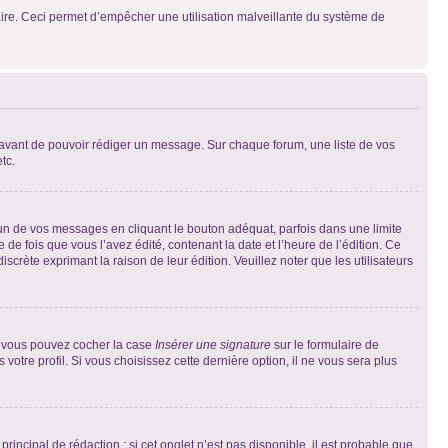
mulaire. Ceci permet d’empêcher une utilisation malveillante du système de
t avant de pouvoir rédiger un message. Sur chaque forum, une liste de vos
tc.
n de vos messages en cliquant le bouton adéquat, parfois dans une limite
 fois que vous l’avez édité, contenant la date et l’heure de l’édition. Ce
discrète exprimant la raison de leur édition. Veuillez noter que les utilisateurs
e, vous pouvez cocher la case
Insérer une signature
sur le formulaire de
tre profil. Si vous choisissez cette dernière option, il ne vous sera plus
ncipal de rédaction ; si cet onglet n’est pas disponible, il est probable que