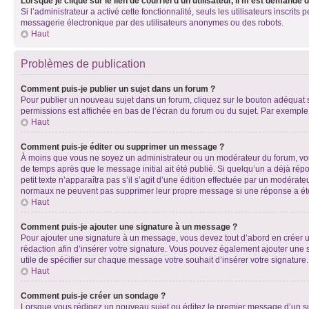
Lorsque je clique sur le lien de courriel d’un utilisateur, il m’est demandé
Si l’administrateur a activé cette fonctionnalité, seuls les utilisateurs inscr
messagerie électronique par des utilisateurs anonymes ou des robots.
Haut
Problèmes de publication
Comment puis-je publier un sujet dans un forum ?
Pour publier un nouveau sujet dans un forum, cliquez sur le bouton adéquat si
permissions est affichée en bas de l’écran du forum ou du sujet. Par exempl
Haut
Comment puis-je éditer ou supprimer un message ?
À moins que vous ne soyez un administrateur ou un modérateur du forum, vo
de temps après que le message initial ait été publié. Si quelqu’un a déjà ré
petit texte n’apparaîtra pas s’il s’agit d’une édition effectuée par un modérateu
normaux ne peuvent pas supprimer leur propre message si une réponse a ét
Haut
Comment puis-je ajouter une signature à un message ?
Pour ajouter une signature à un message, vous devez tout d’abord en créer un
rédaction afin d’insérer votre signature. Vous pouvez également ajouter une s
utile de spécifier sur chaque message votre souhait d’insérer votre signature.
Haut
Comment puis-je créer un sondage ?
Lorsque vous rédigez un nouveau sujet ou éditez le premier message d’un sujet