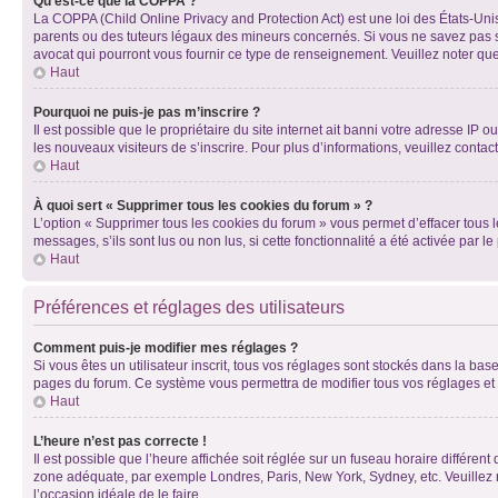
Qu’est-ce que la COPPA ?
La COPPA (Child Online Privacy and Protection Act) est une loi des États-Un
parents ou des tuteurs légaux des mineurs concernés. Si vous ne savez pas si
avocat qui pourront vous fournir ce type de renseignement. Veuillez noter que
Haut
Pourquoi ne puis-je pas m’inscrire ?
Il est possible que le propriétaire du site internet ait banni votre adresse IP 
les nouveaux visiteurs de s’inscrire. Pour plus d’informations, veuillez contac
Haut
À quoi sert « Supprimer tous les cookies du forum » ?
L’option « Supprimer tous les cookies du forum » vous permet d’effacer tous 
messages, s’ils sont lus ou non lus, si cette fonctionnalité a été activée pa
Haut
Préférences et réglages des utilisateurs
Comment puis-je modifier mes réglages ?
Si vous êtes un utilisateur inscrit, tous vos réglages sont stockés dans la ba
pages du forum. Ce système vous permettra de modifier tous vos réglages et 
Haut
L’heure n’est pas correcte !
Il est possible que l’heure affichée soit réglée sur un fuseau horaire différent
zone adéquate, par exemple Londres, Paris, New York, Sydney, etc. Veuillez not
l’occasion idéale de le faire.