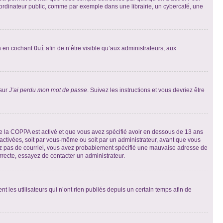
ordinateur public, comme par exemple dans une librairie, un cybercafé, une
on en cochant
Oui
afin de n’être visible qu’aux administrateurs, aux
 sur
J’ai perdu mon mot de passe
. Suivez les instructions et vous devriez être
t de la COPPA est activé et que vous avez spécifié avoir en dessous de 13 ans
 activées, soit par vous-même ou soit par un administrateur, avant que vous
ecevez pas de courriel, vous avez probablement spécifié une mauvaise adresse de
correcte, essayez de contacter un administrateur.
les utilisateurs qui n’ont rien publiés depuis un certain temps afin de