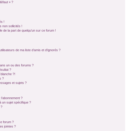
défaut » ?
s !
non sollicités !
ble de la part de quelqu’un sur ce forum !
ilisateurs de ma liste d’amis et d’ignorés ?
dans un ou des forums ?
sultat ?
 blanche ?!
s ?
ssages et sujets ?
et l’abonnement ?
 un sujet spécifique ?
 ?
ce forum ?
s jointes ?