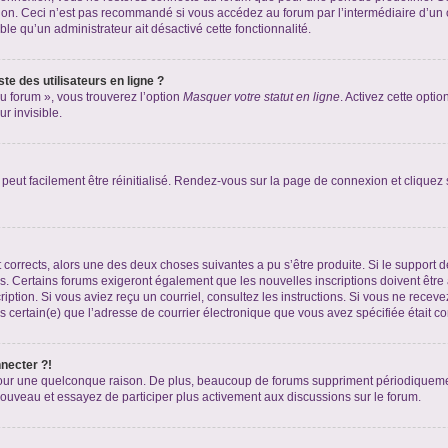
xion. Ceci n’est pas recommandé si vous accédez au forum par l’intermédiaire d’un 
able qu’un administrateur ait désactivé cette fonctionnalité.
te des utilisateurs en ligne ?
u forum », vous trouverez l’option
Masquer votre statut en ligne
. Activez cette opti
r invisible.
peut facilement être réinitialisé. Rendez-vous sur la page de connexion et cliquez
nt corrects, alors une des deux choses suivantes a pu s’être produite. Si le suppor
es. Certains forums exigeront également que les nouvelles inscriptions doivent être
nscription. Si vous aviez reçu un courriel, consultez les instructions. Si vous ne r
êtes certain(e) que l’adresse de courrier électronique que vous avez spécifiée était 
nnecter ?!
pour une quelconque raison. De plus, beaucoup de forums suppriment périodiquement 
à nouveau et essayez de participer plus activement aux discussions sur le forum.