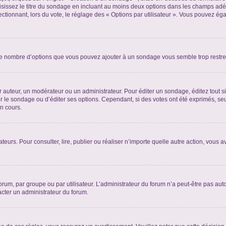
sissez le titre du sondage en incluant au moins deux options dans les champs adé
ctionnant, lors du vote, le réglage des « Options par utilisateur ». Vous pouvez éga
i le nombre d’options que vous pouvez ajouter à un sondage vous semble trop restre
auteur, un modérateur ou un administrateur. Pour éditer un sondage, éditez tout s
er le sondage ou d’éditer ses options. Cependant, si des votes ont été exprimés, seu
n cours.
isateurs. Pour consulter, lire, publier ou réaliser n’importe quelle autre action, v
um, par groupe ou par utilisateur. L’administrateur du forum n’a peut-être pas auto
acter un administrateur du forum.