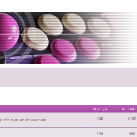
SUJET(S)
MESSAGE
268
3292
 près ou de loin liés à l'Arcade
126
899