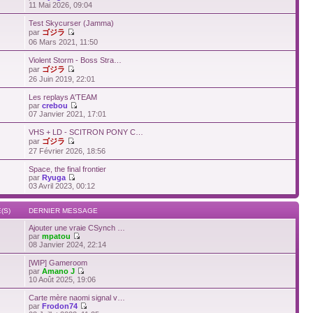
11 Mai 2026, 09:04
Test Skycurser (Jamma)
par
ゴジラ
06 Mars 2021, 11:50
Violent Storm - Boss Stra…
par
ゴジラ
26 Juin 2019, 22:01
Les replays A'TEAM
par
crebou
07 Janvier 2021, 17:01
VHS + LD - SCITRON PONY C…
par
ゴジラ
27 Février 2026, 18:56
Space, the final frontier
par
Ryuga
03 Avril 2023, 00:12
(S)
DERNIER MESSAGE
Ajouter une vraie CSynch …
par
mpatou
08 Janvier 2024, 22:14
[WIP] Gameroom
par
Amano J
10 Août 2025, 19:06
Carte mère naomi signal v…
par
Frodon74