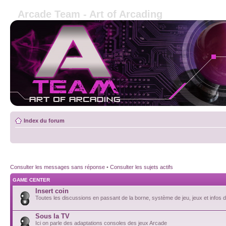
Arcade Team - Art of Arcading
Index du forum
Consulter les messages sans réponse
•
Consulter les sujets actifs
GAME CENTER
Insert coin
Toutes les discussions en passant de la borne, système de jeu, jeux et infos de
Sous la TV
Ici on parle des adaptations consoles des jeux Arcade