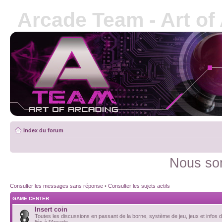
Arcade Team - Art of
Index du forum
Nous som
Consulter les messages sans réponse
•
Consulter les sujets actifs
GAME CENTER
Insert coin
Toutes les discussions en passant de la borne, système de jeu, jeux et infos d
liés à l'Arcade