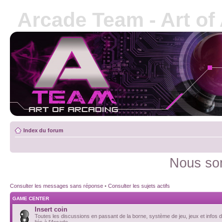
Arcade Team - Art of
Index du forum
Nous som
Consulter les messages sans réponse
•
Consulter les sujets actifs
GAME CENTER
Insert coin
Toutes les discussions en passant de la borne, système de jeu, jeux et infos d
liés à l'Arcade