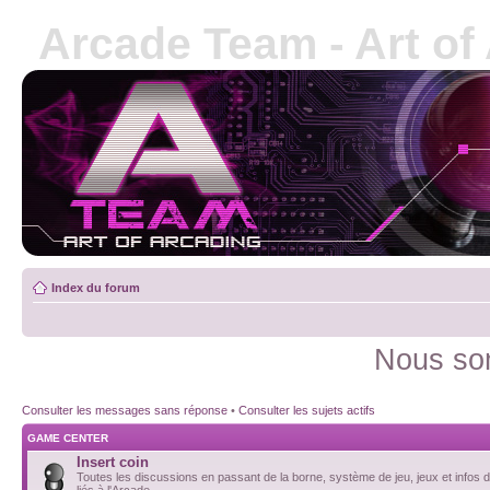
Arcade Team - Art of
Index du forum
Nous som
Consulter les messages sans réponse
•
Consulter les sujets actifs
GAME CENTER
Insert coin
Toutes les discussions en passant de la borne, système de jeu, jeux et infos d
liés à l'Arcade