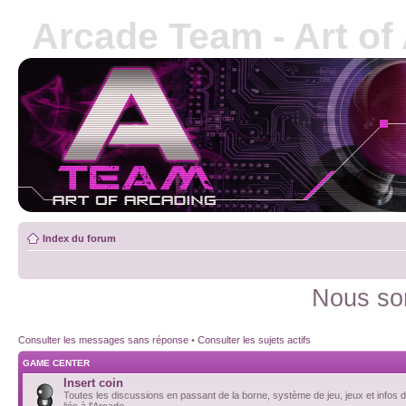
Arcade Team - Art of
Index du forum
Nous so
Consulter les messages sans réponse
•
Consulter les sujets actifs
GAME CENTER
Insert coin
Toutes les discussions en passant de la borne, système de jeu, jeux et infos d
liés à l'Arcade