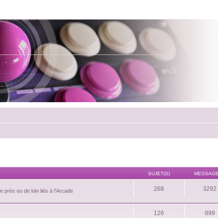
SUJET(S)
MESSAGE
268
3292
 près ou de loin liés à l'Arcade
126
899