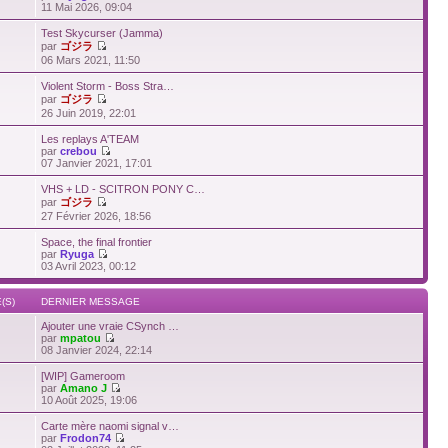
11 Mai 2026, 09:04
Test Skycurser (Jamma)
par
ゴジラ
06 Mars 2021, 11:50
Violent Storm - Boss Stra…
par
ゴジラ
26 Juin 2019, 22:01
Les replays A'TEAM
par
crebou
07 Janvier 2021, 17:01
VHS + LD - SCITRON PONY C…
par
ゴジラ
27 Février 2026, 18:56
Space, the final frontier
par
Ryuga
03 Avril 2023, 00:12
(S)
DERNIER MESSAGE
Ajouter une vraie CSynch …
par
mpatou
08 Janvier 2024, 22:14
[WIP] Gameroom
par
Amano J
10 Août 2025, 19:06
Carte mère naomi signal v…
par
Frodon74