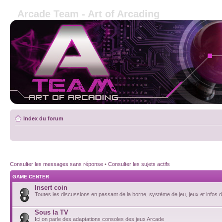
Arcade Team - Art of Arcading
Index du forum
Consulter les messages sans réponse
•
Consulter les sujets actifs
GAME CENTER
Insert coin
Toutes les discussions en passant de la borne, système de jeu, jeux et infos de
Sous la TV
Ici on parle des adaptations consoles des jeux Arcade