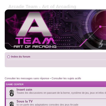
Arcade Team - Art of Arcading
Index du forum
Consulter les messages sans réponse
•
Consulter les sujets actifs
GAME CENTER
Insert coin
Toutes les discussions en passant de la borne, système de jeu, jeux et infos de
Sous la TV
Ici on parle des adaptations consoles des jeux Arcade