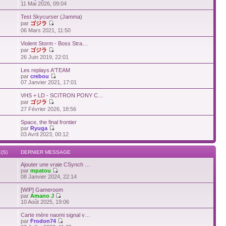
11 Mai 2026, 09:04
Test Skycurser (Jamma)
par
ゴジラ
06 Mars 2021, 11:50
Violent Storm - Boss Stra…
par
ゴジラ
26 Juin 2019, 22:01
Les replays A'TEAM
par
crebou
07 Janvier 2021, 17:01
VHS + LD - SCITRON PONY C…
par
ゴジラ
27 Février 2026, 18:56
Space, the final frontier
par
Ryuga
03 Avril 2023, 00:12
(S)
DERNIER MESSAGE
Ajouter une vraie CSynch …
par
mpatou
08 Janvier 2024, 22:14
[WIP] Gameroom
par
Amano J
10 Août 2025, 19:06
Carte mère naomi signal v…
par
Frodon74