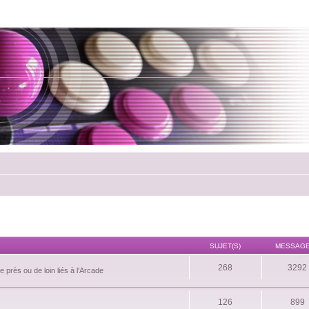
SUJET(S)
MESSAGE
268
3292
 près ou de loin liés à l'Arcade
126
899