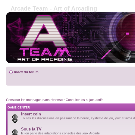
Arcade Team - Art of Arcading
Index du forum
Consulter les messages sans réponse
•
Consulter les sujets actifs
GAME CENTER
Insert coin
Toutes les discussions en passant de la borne, système de jeu, jeux et infos de
Sous la TV
Ici on parle des adaptations consoles des jeux Arcade