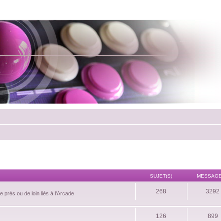
SUJET(S)
MESSAGE
268
3292
 près ou de loin liés à l'Arcade
126
899