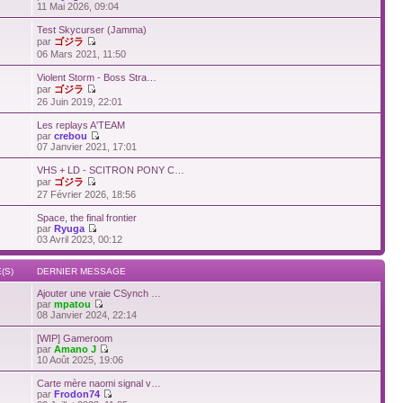
11 Mai 2026, 09:04
Test Skycurser (Jamma)
par
ゴジラ
06 Mars 2021, 11:50
Violent Storm - Boss Stra…
par
ゴジラ
26 Juin 2019, 22:01
Les replays A'TEAM
par
crebou
07 Janvier 2021, 17:01
VHS + LD - SCITRON PONY C…
par
ゴジラ
27 Février 2026, 18:56
Space, the final frontier
par
Ryuga
03 Avril 2023, 00:12
(S)
DERNIER MESSAGE
Ajouter une vraie CSynch …
par
mpatou
08 Janvier 2024, 22:14
[WIP] Gameroom
par
Amano J
10 Août 2025, 19:06
Carte mère naomi signal v…
par
Frodon74