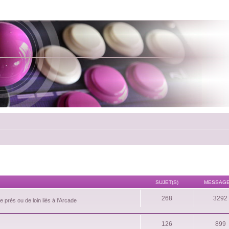
SUJET(S)
MESSAGE
268
3292
 près ou de loin liés à l'Arcade
126
899