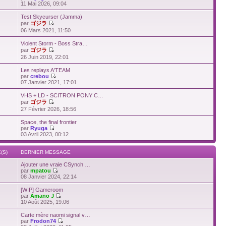
11 Mai 2026, 09:04
Test Skycurser (Jamma)
par
ゴジラ
06 Mars 2021, 11:50
Violent Storm - Boss Stra…
par
ゴジラ
26 Juin 2019, 22:01
Les replays A'TEAM
par
crebou
07 Janvier 2021, 17:01
VHS + LD - SCITRON PONY C…
par
ゴジラ
27 Février 2026, 18:56
Space, the final frontier
par
Ryuga
03 Avril 2023, 00:12
(S)
DERNIER MESSAGE
Ajouter une vraie CSynch …
par
mpatou
08 Janvier 2024, 22:14
[WIP] Gameroom
par
Amano J
10 Août 2025, 19:06
Carte mère naomi signal v…
par
Frodon74