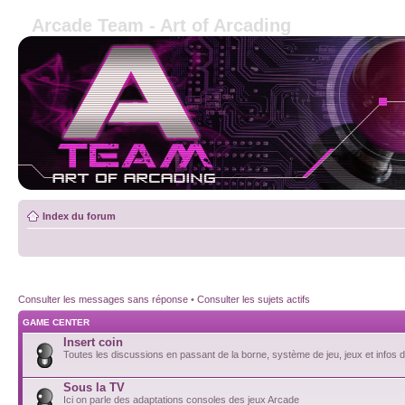
Arcade Team - Art of Arcading
Index du forum
Consulter les messages sans réponse
•
Consulter les sujets actifs
GAME CENTER
Insert coin
Toutes les discussions en passant de la borne, système de jeu, jeux et infos de
Sous la TV
Ici on parle des adaptations consoles des jeux Arcade