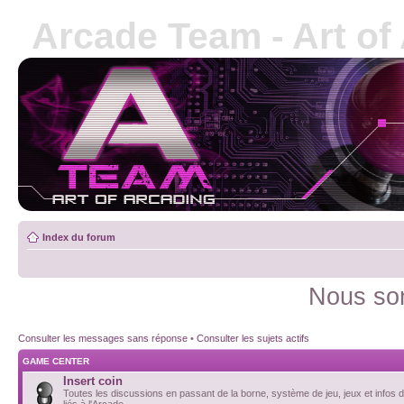
Arcade Team - Art of
Index du forum
Nous som
Consulter les messages sans réponse
•
Consulter les sujets actifs
GAME CENTER
Insert coin
Toutes les discussions en passant de la borne, système de jeu, jeux et infos d
liés à l'Arcade