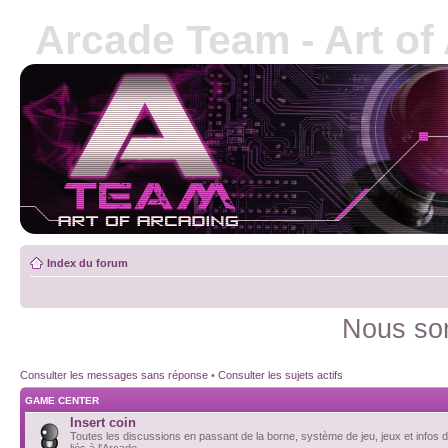
Arcade Team - Art of
Index du forum
Nous som
Consulter les messages sans réponse
•
Consulter les sujets actifs
GAME CENTER
Insert coin
Toutes les discussions en passant de la borne, système de jeu, jeux et infos d
liés à l'Arcade