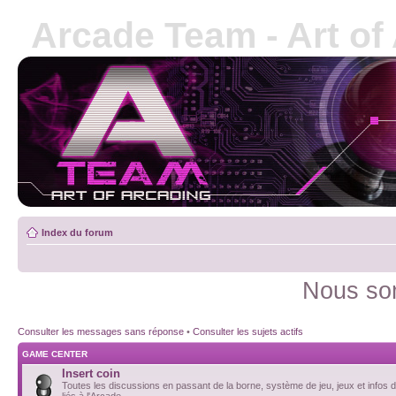
Arcade Team - Art of
Index du forum
Nous som
Consulter les messages sans réponse
•
Consulter les sujets actifs
GAME CENTER
Insert coin
Toutes les discussions en passant de la borne, système de jeu, jeux et infos d
liés à l'Arcade