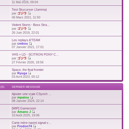
11 Mai 2026, 09:04
Test Skycurser (Jamma)
par
ゴジラ
06 Mars 2021, 11:50
Violent Storm - Boss Stra…
par
ゴジラ
26 Juin 2019, 22:01
Les replays A'TEAM
par
crebou
07 Janvier 2021, 17:01
VHS + LD - SCITRON PONY C…
par
ゴジラ
27 Février 2026, 18:56
Space, the final frontier
par
Ryuga
03 Avril 2023, 00:12
(S)
DERNIER MESSAGE
Ajouter une vraie CSynch …
par
mpatou
08 Janvier 2024, 22:14
[WIP] Gameroom
par
Amano J
10 Août 2025, 19:06
Carte mère naomi signal v…
par
Frodon74