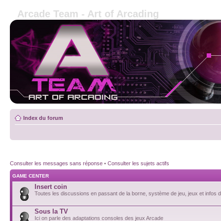
Arcade Team - Art of Arcading
Index du forum
Consulter les messages sans réponse
•
Consulter les sujets actifs
GAME CENTER
Insert coin
Toutes les discussions en passant de la borne, système de jeu, jeux et infos de
Sous la TV
Ici on parle des adaptations consoles des jeux Arcade