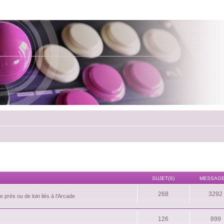
SUJET(S)
MESSAGE
268
3292
 près ou de loin liés à l'Arcade
126
899