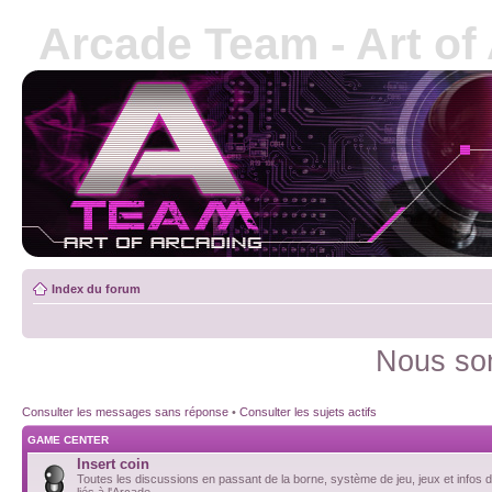
Arcade Team - Art of
Index du forum
Nous som
Consulter les messages sans réponse
•
Consulter les sujets actifs
GAME CENTER
Insert coin
Toutes les discussions en passant de la borne, système de jeu, jeux et infos d
liés à l'Arcade