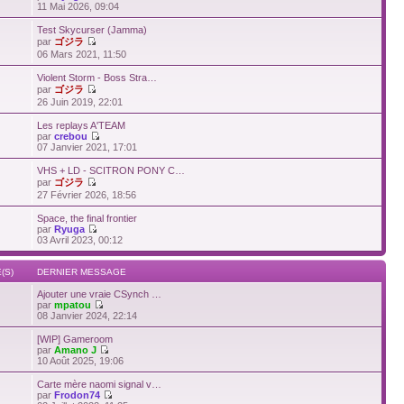
11 Mai 2026, 09:04
Test Skycurser (Jamma)
par
ゴジラ
06 Mars 2021, 11:50
Violent Storm - Boss Stra…
par
ゴジラ
26 Juin 2019, 22:01
Les replays A'TEAM
par
crebou
07 Janvier 2021, 17:01
VHS + LD - SCITRON PONY C…
par
ゴジラ
27 Février 2026, 18:56
Space, the final frontier
par
Ryuga
03 Avril 2023, 00:12
(S)
DERNIER MESSAGE
Ajouter une vraie CSynch …
par
mpatou
08 Janvier 2024, 22:14
[WIP] Gameroom
par
Amano J
10 Août 2025, 19:06
Carte mère naomi signal v…
par
Frodon74