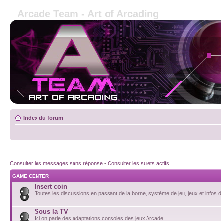
Arcade Team - Art of Arcading
Index du forum
Consulter les messages sans réponse
•
Consulter les sujets actifs
GAME CENTER
Insert coin
Toutes les discussions en passant de la borne, système de jeu, jeux et infos de
Sous la TV
Ici on parle des adaptations consoles des jeux Arcade