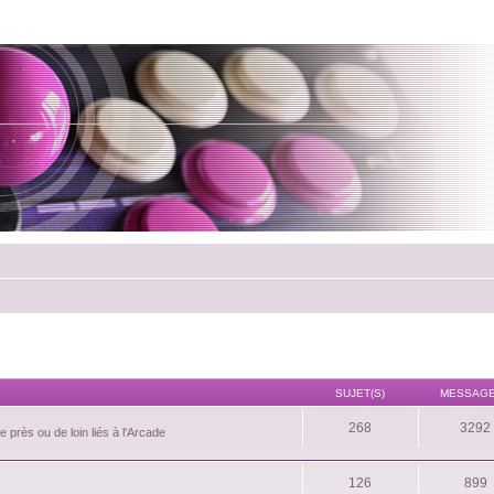
SUJET(S)
MESSAGE
268
3292
 près ou de loin liés à l'Arcade
126
899