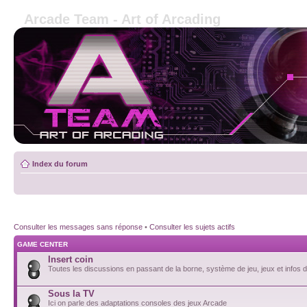
Arcade Team - Art of Arcading
Index du forum
Consulter les messages sans réponse
•
Consulter les sujets actifs
GAME CENTER
Insert coin
Toutes les discussions en passant de la borne, système de jeu, jeux et infos de
Sous la TV
Ici on parle des adaptations consoles des jeux Arcade