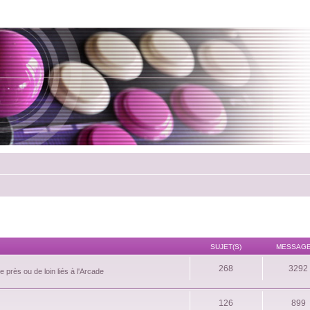
SUJET(S)
MESSAGE
268
3292
 près ou de loin liés à l'Arcade
126
899