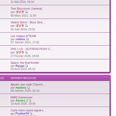
11 Mai 2026, 09:04
Test Skycurser (Jamma)
par
ゴジラ
06 Mars 2021, 11:50
Violent Storm - Boss Stra…
par
ゴジラ
26 Juin 2019, 22:01
Les replays A'TEAM
par
crebou
07 Janvier 2021, 17:01
VHS + LD - SCITRON PONY C…
par
ゴジラ
27 Février 2026, 18:56
Space, the final frontier
par
Ryuga
03 Avril 2023, 00:12
(S)
DERNIER MESSAGE
Ajouter une vraie CSynch …
par
mpatou
08 Janvier 2024, 22:14
[WIP] Gameroom
par
Amano J
10 Août 2025, 19:06
Carte mère naomi signal v…
par
Frodon74