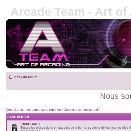
Arcade Team - Art of
Index du forum
Nous som
Consulter les messages sans réponse
•
Consulter les sujets actifs
GAME CENTER
Insert coin
Toutes les discussions en passant de la borne, système de jeu, jeux et infos d
liés à l'Arcade