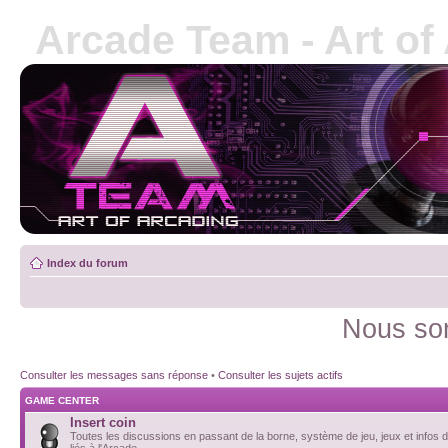
Arcade Team - Art of
Index du forum
Nous som
Consulter les messages sans réponse
•
Consulter les sujets actifs
GAME CENTER
Insert coin
Toutes les discussions en passant de la borne, système de jeu, jeux et infos d
liés à l'Arcade