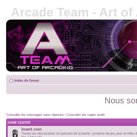
Arcade Team - Art of
Index du forum
Nous som
Consulter les messages sans réponse
•
Consulter les sujets actifs
GAME CENTER
Insert coin
Toutes les discussions en passant de la borne, système de jeu, jeux et infos d
liés à l'Arcade