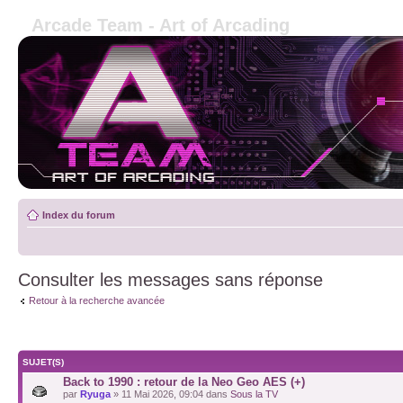
Arcade Team - Art of Arcading
Index du forum
Consulter les messages sans réponse
Retour à la recherche avancée
SUJET(S)
Back to 1990 : retour de la Neo Geo AES (+)
par
Ryuga
» 11 Mai 2026, 09:04 dans
Sous la TV