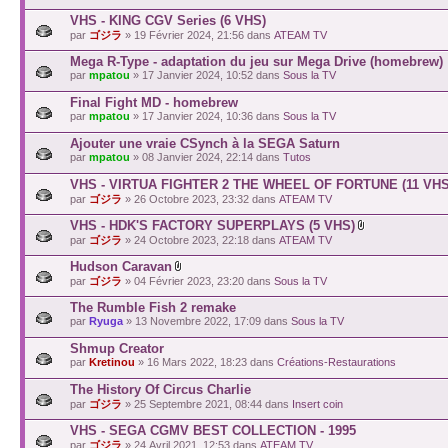
VHS - KING CGV Series (6 VHS)
par
ゴジラ
» 19 Février 2024, 21:56 dans
ATEAM TV
Mega R-Type - adaptation du jeu sur Mega Drive (homebrew)
par
mpatou
» 17 Janvier 2024, 10:52 dans
Sous la TV
Final Fight MD - homebrew
par
mpatou
» 17 Janvier 2024, 10:36 dans
Sous la TV
Ajouter une vraie CSynch à la SEGA Saturn
par
mpatou
» 08 Janvier 2024, 22:14 dans
Tutos
VHS - VIRTUA FIGHTER 2 THE WHEEL OF FORTUNE (11 VHS
par
ゴジラ
» 26 Octobre 2023, 23:32 dans
ATEAM TV
VHS - HDK'S FACTORY SUPERPLAYS (5 VHS)
par
ゴジラ
» 24 Octobre 2023, 22:18 dans
ATEAM TV
Hudson Caravan
par
ゴジラ
» 04 Février 2023, 23:20 dans
Sous la TV
The Rumble Fish 2 remake
par
Ryuga
» 13 Novembre 2022, 17:09 dans
Sous la TV
Shmup Creator
par
Kretinou
» 16 Mars 2022, 18:23 dans
Créations-Restaurations
The History Of Circus Charlie
par
ゴジラ
» 25 Septembre 2021, 08:44 dans
Insert coin
VHS - SEGA CGMV BEST COLLECTION - 1995
par
ゴジラ
» 24 Avril 2021, 12:53 dans
ATEAM TV