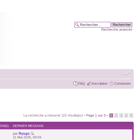
Recherche avancée
FAQ
Inscription
Connexion
La recherche a retourné 115 résultat(s) •
Page
1
sur
5
•
1
2
3
4
5
ON(S)
DERNIER MESSAGE
par
Ryuga
11 Mai 2026, 09:04