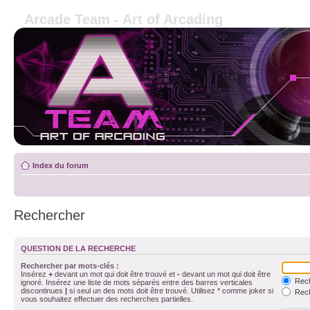
Arcade Team - Art of Arcading
Index du forum
Rechercher
QUESTION DE LA RECHERCHE
Rechercher par mots-clés :
Insérez
+
devant un mot qui doit être trouvé et
-
devant un mot qui doit être
Rech
ignoré. Insérez une liste de mots séparés entre des barres verticales
discontinues
|
si seul un des mots doit être trouvé. Utilisez * comme joker si
Rech
vous souhaitez effectuer des recherches partielles.