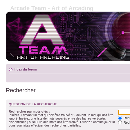
Arcade Team - Art of Arcading
Index du forum
Rechercher
QUESTION DE LA RECHERCHE
Rechercher par mots-clés :
Insérez
+
devant un mot qui doit être trouvé et
-
devant un mot qui doit être
Rech
ignoré. Insérez une liste de mots séparés entre des barres verticales
discontinues
|
si seul un des mots doit être trouvé. Utilisez * comme joker si
Rech
vous souhaitez effectuer des recherches partielles.