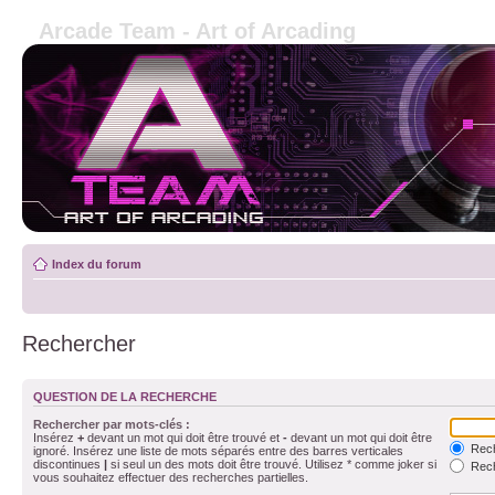
Arcade Team - Art of Arcading
Index du forum
Rechercher
QUESTION DE LA RECHERCHE
Rechercher par mots-clés :
Insérez
+
devant un mot qui doit être trouvé et
-
devant un mot qui doit être
Rech
ignoré. Insérez une liste de mots séparés entre des barres verticales
discontinues
|
si seul un des mots doit être trouvé. Utilisez * comme joker si
Rech
vous souhaitez effectuer des recherches partielles.