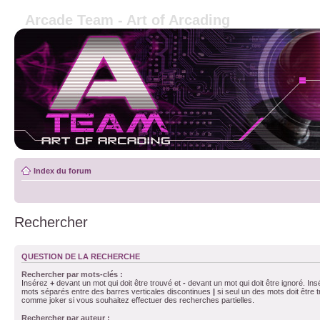
Arcade Team - Art of Arcading
Index du forum
Rechercher
QUESTION DE LA RECHERCHE
Rechercher par mots-clés :
Insérez
+
devant un mot qui doit être trouvé et
-
devant un mot qui doit être ignoré. Ins
mots séparés entre des barres verticales discontinues
|
si seul un des mots doit être t
comme joker si vous souhaitez effectuer des recherches partielles.
Rechercher par auteur :