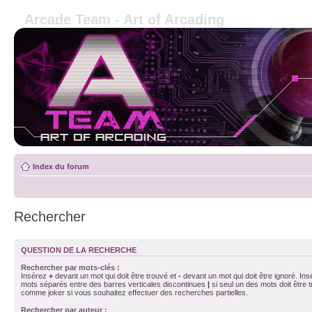
Arcade Team - Art of Arcading
Index du forum
Rechercher
QUESTION DE LA RECHERCHE
Rechercher par mots-clés :
Insérez
+
devant un mot qui doit être trouvé et
-
devant un mot qui doit être ignoré. Ins
mots séparés entre des barres verticales discontinues
|
si seul un des mots doit être t
comme joker si vous souhaitez effectuer des recherches partielles.
Rechercher par auteur :