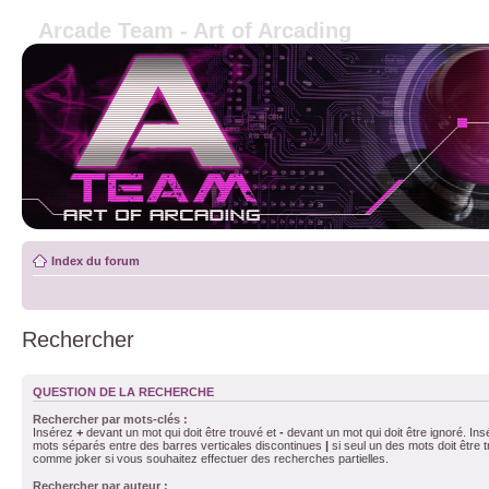
Arcade Team - Art of Arcading
Index du forum
Rechercher
QUESTION DE LA RECHERCHE
Rechercher par mots-clés :
Insérez
+
devant un mot qui doit être trouvé et
-
devant un mot qui doit être ignoré. Ins
mots séparés entre des barres verticales discontinues
|
si seul un des mots doit être t
comme joker si vous souhaitez effectuer des recherches partielles.
Rechercher par auteur :