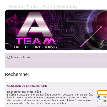
Arcade Team - Art of Arcading
Index du forum
Rechercher
QUESTION DE LA RECHERCHE
Rechercher par mots-clés :
Insérez
+
devant un mot qui doit être trouvé et
-
devant un mot qui doit être
Rech
ignoré. Insérez une liste de mots séparés entre des barres verticales
discontinues
|
si seul un des mots doit être trouvé. Utilisez * comme joker si
Rech
vous souhaitez effectuer des recherches partielles.