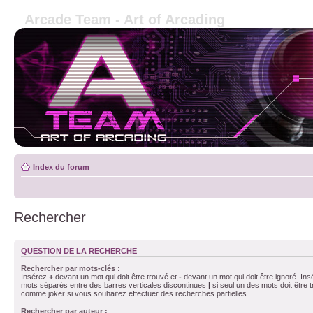
Arcade Team - Art of Arcading
Index du forum
Rechercher
QUESTION DE LA RECHERCHE
Rechercher par mots-clés :
Insérez
+
devant un mot qui doit être trouvé et
-
devant un mot qui doit être ignoré. Ins
mots séparés entre des barres verticales discontinues
|
si seul un des mots doit être t
comme joker si vous souhaitez effectuer des recherches partielles.
Rechercher par auteur :