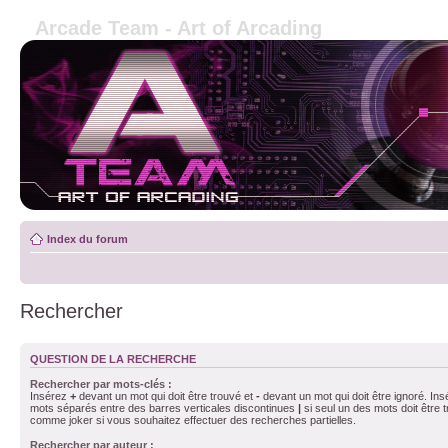
Arcade Team - Art of Arcading
Index du forum
Rechercher
QUESTION DE LA RECHERCHE
Rechercher par mots-clés :
Insérez
+
devant un mot qui doit être trouvé et
-
devant un mot qui doit être ignoré. Ins
mots séparés entre des barres verticales discontinues
|
si seul un des mots doit être t
comme joker si vous souhaitez effectuer des recherches partielles.
Rechercher par auteur :