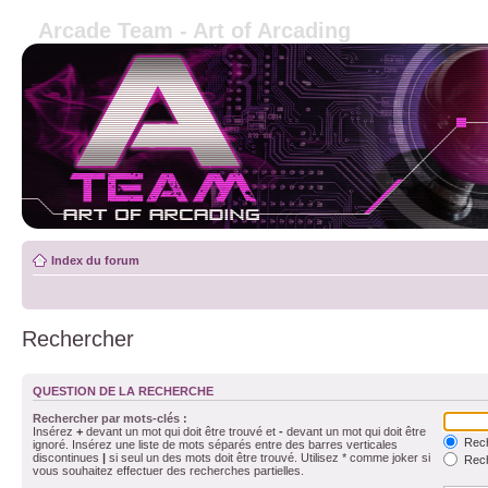
Arcade Team - Art of Arcading
Index du forum
Rechercher
QUESTION DE LA RECHERCHE
Rechercher par mots-clés :
Insérez
+
devant un mot qui doit être trouvé et
-
devant un mot qui doit être
Rech
ignoré. Insérez une liste de mots séparés entre des barres verticales
discontinues
|
si seul un des mots doit être trouvé. Utilisez * comme joker si
Rech
vous souhaitez effectuer des recherches partielles.