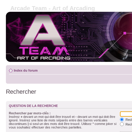
Arcade Team - Art of Arcading
Index du forum
Rechercher
QUESTION DE LA RECHERCHE
Rechercher par mots-clés :
Insérez
+
devant un mot qui doit être trouvé et
-
devant un mot qui doit être
Rech
ignoré. Insérez une liste de mots séparés entre des barres verticales
discontinues
|
si seul un des mots doit être trouvé. Utilisez * comme joker si
Rech
vous souhaitez effectuer des recherches partielles.