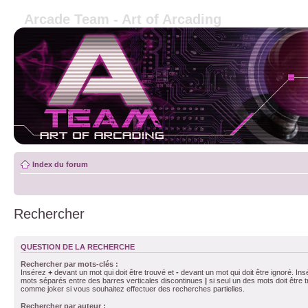
Arcade Team - Art of Arcading
Index du forum
Rechercher
QUESTION DE LA RECHERCHE
Rechercher par mots-clés :
Insérez
+
devant un mot qui doit être trouvé et
-
devant un mot qui doit être ignoré. Ins
mots séparés entre des barres verticales discontinues
|
si seul un des mots doit être t
comme joker si vous souhaitez effectuer des recherches partielles.
Rechercher par auteur :