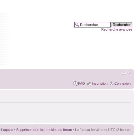
Recherche avancée
FAQ
Inscription
Connexion
L’équipe
•
Supprimer tous les cookies du forum
• Le fuseau horaire est UTC+2 heures