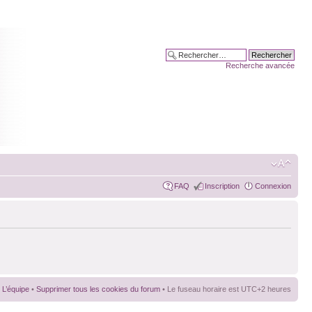
Recherche avancée
FAQ
Inscription
Connexion
L’équipe
•
Supprimer tous les cookies du forum
• Le fuseau horaire est UTC+2 heures