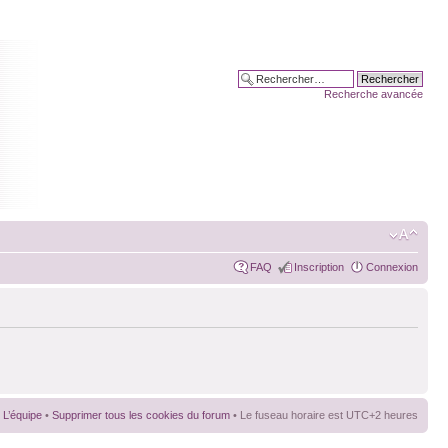
Recherche avancée
FAQ
Inscription
Connexion
L’équipe
•
Supprimer tous les cookies du forum
• Le fuseau horaire est UTC+2 heures