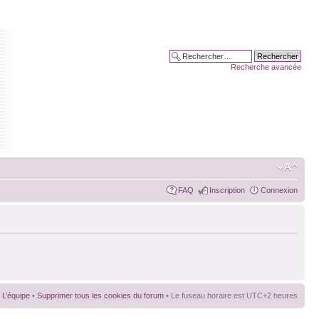
Recherche avancée
FAQ
Inscription
Connexion
L’équipe
•
Supprimer tous les cookies du forum
• Le fuseau horaire est UTC+2 heures