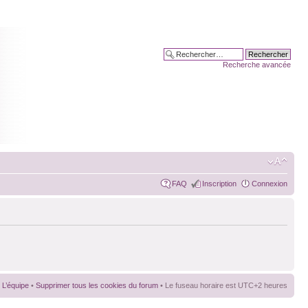
Recherche avancée
FAQ
Inscription
Connexion
L’équipe
•
Supprimer tous les cookies du forum
• Le fuseau horaire est UTC+2 heures