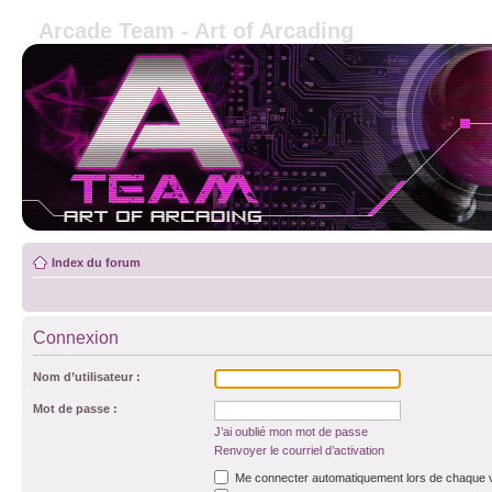
Arcade Team - Art of Arcading
Index du forum
Connexion
Nom d’utilisateur :
Mot de passe :
J’ai oublié mon mot de passe
Renvoyer le courriel d’activation
Me connecter automatiquement lors de chaque v