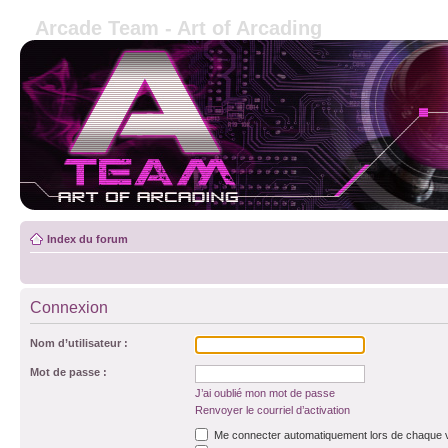
Arcade Team - Art of Arcading
Index du forum
Connexion
Nom d’utilisateur :
Mot de passe :
J’ai oublié mon mot de passe
Renvoyer le courriel d’activation
Me connecter automatiquement lors de chaque v