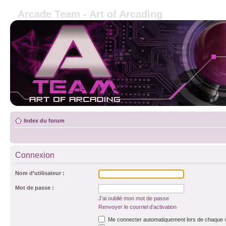
Arcade Team - Art of Arcading
Index du forum
Connexion
Nom d’utilisateur :
Mot de passe :
J’ai oublié mon mot de passe
Renvoyer le courriel d’activation
Me connecter automatiquement lors de chaque v