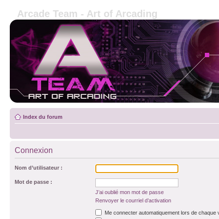
Arcade Team - Art of Arcading
Index du forum
Connexion
Nom d’utilisateur :
Mot de passe :
J’ai oublié mon mot de passe
Renvoyer le courriel d’activation
Me connecter automatiquement lors de chaque v