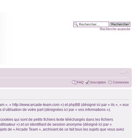
Recherche avancée
FAQ
Inscription
Connexion
eam », « http://www.arcade-team.com ») et phpBB (désigné ici par « ils », « eux
’utilisation de votre part (désignées ici par « vos informations »).
kies qui sont de petits fichiers texte téléchargés dans les fichiers
utilisateur ») et un identifiant de session anonyme (désigné ici par «
jets de « Arcade Team », archivant de ce fait tous les sujets que vous avez