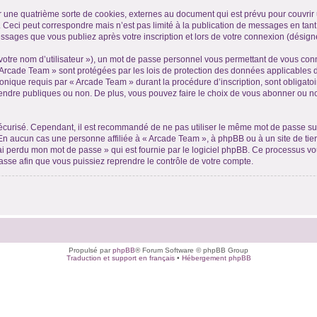
 une quatrième sorte de cookies, externes au document qui est prévu pour couvrir
 Ceci peut correspondre mais n’est pas limité à la publication de messages en tan
messages que vous publiez après votre inscription et lors de votre connexion (désign
votre nom d’utilisateur »), un mot de passe personnel vous permettant de vous conn
 Arcade Team » sont protégées par les lois de protection des données applicables 
ronique requis par « Arcade Team » durant la procédure d’inscription, sont obligatoi
ndre publiques ou non. De plus, vous pouvez faire le choix de vous abonner ou non à
 sécurisé. Cependant, il est recommandé de ne pas utiliser le même mot de passe sur
En aucun cas une personne affiliée à « Arcade Team », à phpBB ou à un site de tie
’ai perdu mon mot de passe » qui est fournie par le logiciel phpBB. Ce processus v
asse afin que vous puissiez reprendre le contrôle de votre compte.
Propulsé par
phpBB
® Forum Software © phpBB Group
Traduction et support en français
•
Hébergement phpBB