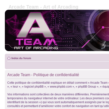
Arcade Team - Art of Arcading
Index du forum
Arcade Team - Politique de confidentialité
Cette politique de confidentialité explique en détail comment « Arcade Team » 
», « leur », « logiciel phpBB », « www.phpbb.com », « phpBB Group », « équipes
Vos informations sont collectées de deux manières différentes. Premièrement, 
temporaires du navigateur internet de votre ordinateur. Les deux premiers cooki
identifiant de la session ») qui vous sont automatiquement assignés par le lo
consultés et permettant d’améliorer votre confort de navigation en tant qu’utili