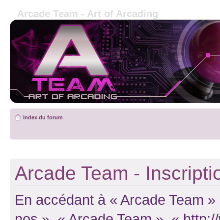
Arcade Team - Art of Arcading
Index du forum
Arcade Team - Inscripti
En accédant à « Arcade Team » (d
nos », « Arcade Team », « http: