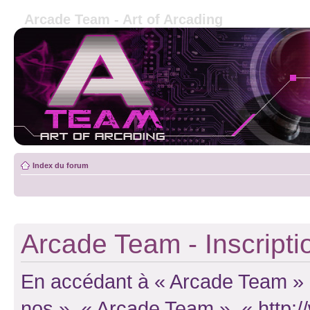
Arcade Team - Art of Arcading
Index du forum
Arcade Team - Inscripti
En accédant à « Arcade Team » (d
nos », « Arcade Team », « http: