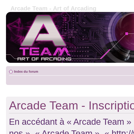
Arcade Team - Art of Arcading
Index du forum
Arcade Team - Inscripti
En accédant à « Arcade Team » (d
nos », « Arcade Team », « http: