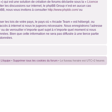
») qui est une solution de création de forums déclarée sous la «
Licence
liter les discussions sur internet, le phpBB Group n’est en aucun cas
pBB, nous vous invitons à consulter
http://www.phpbb.com/
ou
ser les lois de votre pays, le pays où « Arcade Team » est hébergé, ou
accès à internet si nous le jugeons nécessaire. Nous enregistrons l’adresse
r ou de verrouiller n’importe quel sujet à n’importe quel moment si nous
nées. Bien que cette information ne sera pas diffusée à une tierce partie
s données.
L’équipe
•
Supprimer tous les cookies du forum
• Le fuseau horaire est UTC+2 heures