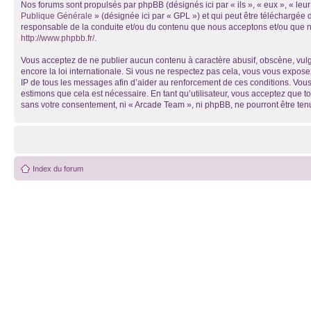
Nos forums sont propulsés par phpBB (désignés ici par « ils », « eux », « le
Publique Générale
» (désignée ici par « GPL ») et qui peut être téléchargée
responsable de la conduite et/ou du contenu que nous acceptons et/ou que n
http://www.phpbb.fr/
.
Vous acceptez de ne publier aucun contenu à caractère abusif, obscène, vulga
encore la loi internationale. Si vous ne respectez pas cela, vous vous expos
IP de tous les messages afin d’aider au renforcement de ces conditions. Vous 
estimons que cela est nécessaire. En tant qu’utilisateur, vous acceptez que t
sans votre consentement, ni « Arcade Team », ni phpBB, ne pourront être te
Index du forum