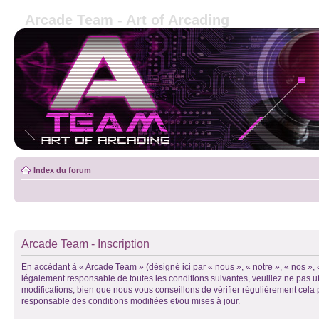
Arcade Team - Art of Arcading
Index du forum
Arcade Team - Inscription
En accédant à « Arcade Team » (désigné ici par « nous », « notre », « nos »
légalement responsable de toutes les conditions suivantes, veuillez ne pas 
modifications, bien que nous vous conseillons de vérifier régulièrement cela
responsable des conditions modifiées et/ou mises à jour.