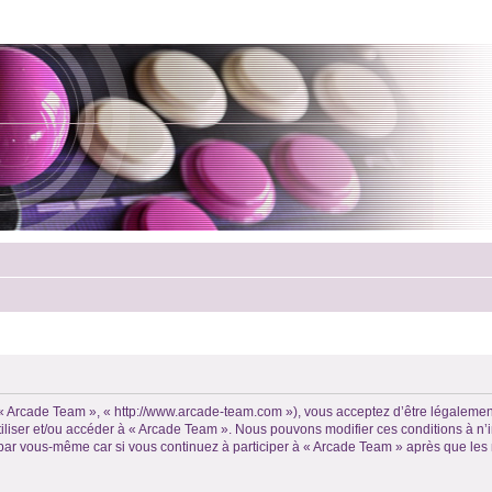
, « Arcade Team », « http://www.arcade-team.com »), vous acceptez d’être légalemen
utiliser et/ou accéder à « Arcade Team ». Nous pouvons modifier ces conditions à 
 par vous-même car si vous continuez à participer à « Arcade Team » après que les 