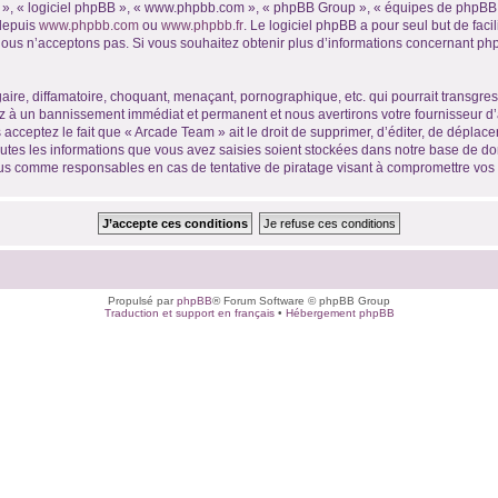
ur », « logiciel phpBB », « www.phpbb.com », « phpBB Group », « équipes de phpBB 
 depuis
www.phpbb.com
ou
www.phpbb.fr
. Le logiciel phpBB a pour seul but de faci
ous n’acceptons pas. Si vous souhaitez obtenir plus d’informations concernant ph
ire, diffamatoire, choquant, menaçant, pornographique, etc. qui pourrait transgres
ez à un bannissement immédiat et permanent et nous avertirons votre fournisseur d’
acceptez le fait que « Arcade Team » ait le droit de supprimer, d’éditer, de déplace
outes les informations que vous avez saisies soient stockées dans notre base de don
nus comme responsables en cas de tentative de piratage visant à compromettre vo
Propulsé par
phpBB
® Forum Software © phpBB Group
Traduction et support en français
•
Hébergement phpBB