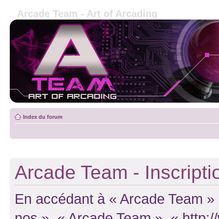
Arcade Team - Art of Arcading
Index du forum
Arcade Team - Inscripti
En accédant à « Arcade Team » (d
nos », « Arcade Team », « http: